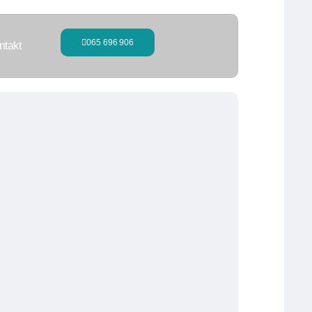
065 696 906
ntakt