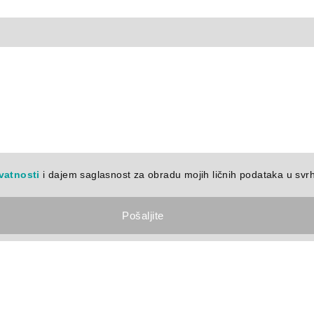
vatnosti
i dajem saglasnost za obradu mojih ličnih podataka u svr
Pošaljite