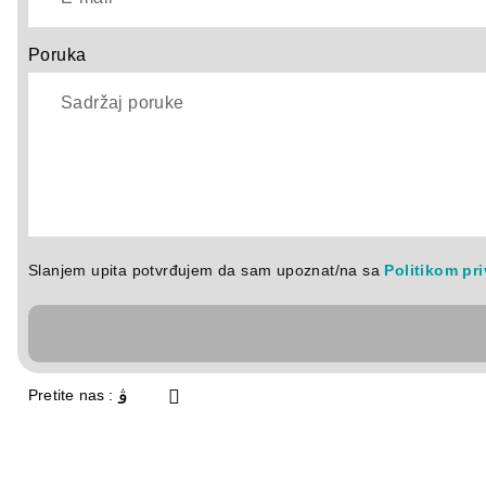
Poruka
Slanjem upita potvrđujem da sam upoznat/na sa
Politikom pri
Pretite nas :