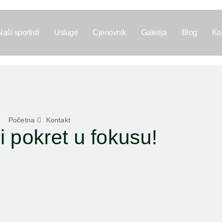
Naši sportisti
Usluge
Cjenovnik
Galerija
Blog
Ko
Početna
Kontakt
i pokret u fokusu!