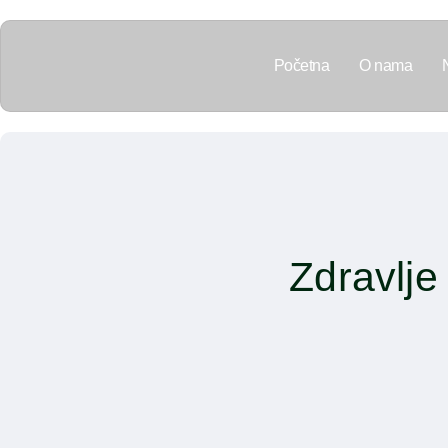
Početna
O nama
Zdravlje 