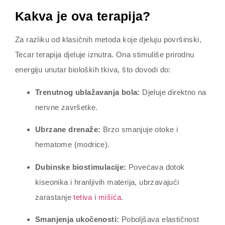
Kakva je ova terapija?
Za razliku od klasičnih metoda koje djeluju površinski,
Tecar terapija djeluje iznutra. Ona stimuliše prirodnu
energiju unutar bioloških tkiva, što dovodi do:
Trenutnog ublažavanja bola:
Djeluje direktno na
nervne završetke.
Ubrzane drenaže:
Brzo smanjuje otoke i
hematome (modrice).
Dubinske biostimulacije:
Povećava dotok
kiseonika i hranljivih materija, ubrzavajući
zarastanje
tetiva
i
mišića
.
Smanjenja ukočenosti:
Poboljšava elastičnost