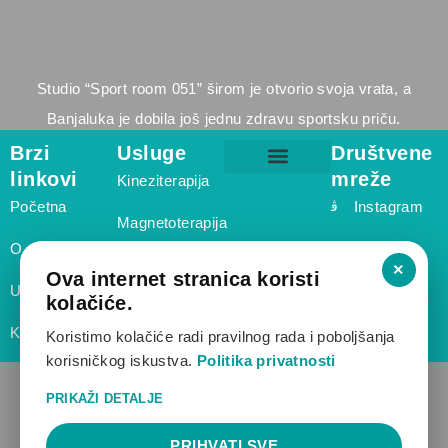
Studio “Sport room 051” širom je otvorio svoja vrata, a
Banjaluka je dobila još jednu zdravu sportsku priču.
Brzi
Usluge
Društvene
linkovi
mreže
Kineziterapija
Masaža za sportiste – Centar Banja Luka | SportRoom 051
Fizioterapeut Starčevica – SportRoom 051
Fizioterapeut Borik – SportRoom 051
Početna
Instagram
Magnetoterapija
O nama
Elektroterapija
×
Ova internet stranica koristi
Usluge
kolačiće.
Shockwave
Kontakt
terapija
Koristimo kolačiće radi pravilnog rada i poboljšanja
korisničkog iskustva.
Politika privatnosti
PRIKAŽI DETALJE
Politika privatnosti
|
Politika kolačića
|
Pravne
informacije (Impressum)
PRIHVATI SVE