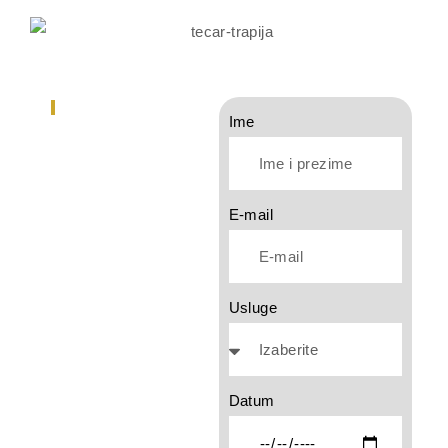
SPORT ROOM 051
Ime
Zakažite
uslugu
E-mail
Usluge
Datum