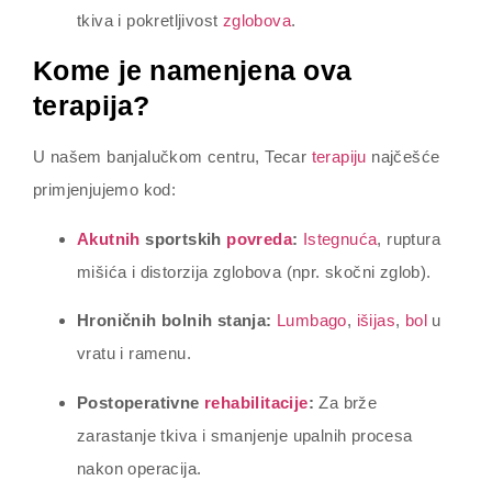
tkiva i pokretljivost
zglobova
.
Kome je namenjena ova
terapija?
U našem banjalučkom centru, Tecar
terapiju
najčešće
primjenjujemo kod:
Akutnih
sportskih
povreda
:
Istegnuća
, ruptura
mišića i distorzija zglobova (npr. skočni zglob).
Hroničnih bolnih stanja:
Lumbago
,
išijas
,
bol
u
vratu i ramenu.
Postoperativne
rehabilitacije
:
Za brže
zarastanje tkiva i smanjenje upalnih procesa
nakon operacija.