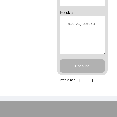
Poruka
Pošaljite
Pretite nas :