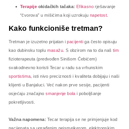
Terapije
okidačkih tačaka:
Efikasno
rješavanje
“čvorova” u mišićima koji uzrokuju
napetost
.
Kako funkcioniše tretman?
Tretman je izuzetno prijatan i
pacijenti
ga često opisuju
kao dubinsku toplu
masažu
. S obzirom na to da naš
tim
fizioterapeuta (predvođen Sinišom Ćebićem)
svakodnevno koristi Tecar u radu sa vrhunskim
sportistima
, isti nivo preciznosti i kvaliteta dobijaju i naši
klijenti u Banjaluci. Već nakon prve sesije, pacijenti
osjećaju značajno
smanjenje bola
i poboljšanje
pokretljivosti.
Važna napomena:
Tecar terapija se ne primjenjuje kod
pacijenata sa ugrađenim pejsmejkerom, elektronskim