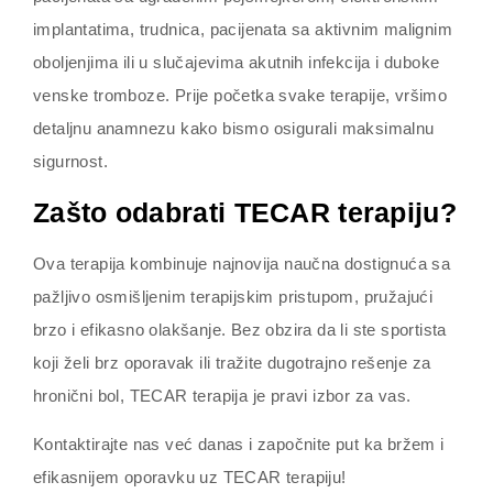
implantatima, trudnica, pacijenata sa aktivnim malignim
oboljenjima ili u slučajevima akutnih infekcija i duboke
venske tromboze. Prije početka svake terapije, vršimo
detaljnu anamnezu kako bismo osigurali maksimalnu
sigurnost.
Zašto odabrati TECAR terapiju?
Ova terapija kombinuje najnovija naučna dostignuća sa
pažljivo osmišljenim terapijskim pristupom, pružajući
brzo i efikasno olakšanje. Bez obzira da li ste sportista
koji želi brz oporavak ili tražite dugotrajno rešenje za
hronični bol, TECAR terapija je pravi izbor za vas.
Kontaktirajte nas već danas i započnite put ka bržem i
efikasnijem oporavku uz TECAR terapiju!