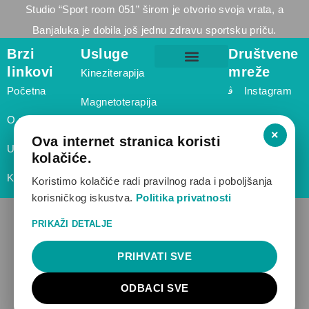
Studio “Sport room 051” širom je otvorio svoja vrata, a
Banjaluka je dobila još jednu zdravu sportsku priču.
Brzi
Usluge
Društvene
linkovi
mreže
Kineziterapija
Masaža za sportiste – Centar Banja Luka | SportRoom 051
Fizioterapeut Starčevica – SportRoom 051
Fizioterapeut Borik – SportRoom 051
Početna
Instagram
Magnetoterapija
O nama
Elektroterapija
×
Ova internet stranica koristi
Usluge
kolačiće.
Shockwave
Kontakt
terapija
Koristimo kolačiće radi pravilnog rada i poboljšanja
korisničkog iskustva.
Politika privatnosti
PRIKAŽI DETALJE
Politika privatnosti
|
Politika kolačića
|
Pravne
informacije (Impressum)
PRIHVATI SVE
© Copyright 2024 |
Sport room 051
| All Rights Reserved |
ODBACI SVE
Powered by
Web dizajn – S