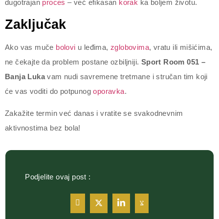
dugotrajan
proces
– već efikasan
korak
ka boljem životu.
Zaključak
Ako vas muče
bolovi
u leđima,
zglobovima
, vratu ili mišićima,
ne čekajte da problem postane ozbiljniji.
Sport Room 051 –
Banja Luka
vam nudi savremene tretmane i stručan tim koji
će vas voditi do potpunog
oporavka
.
Zakažite termin već danas i vratite se svakodnevnim
aktivnostima bez bola!
Podjelite ovaj post :