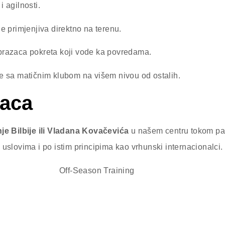
i agilnosti.
 primjenjiva direktno na terenu.
obrazaca pokreta koji vode ka povredama.
e sa matičnim klubom na višem nivou od ostalih.
laca
e Bilbije ili Vladana Kovačevića
u našem centru tokom pau
im uslovima i po istim principima kao vrhunski internacionalci.