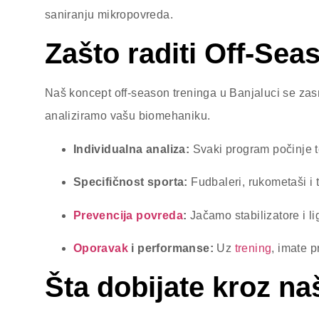
saniranju mikropovreda.
Zašto raditi Off-Se
Naš koncept off-season treninga u Banjaluci se zas
analiziramo vašu biomehaniku.
Individualna analiza:
Svaki program počinje te
Specifičnost sporta:
Fudbaleri, rukometaši i 
Prevencija povreda
:
Jačamo stabilizatore i l
Oporavak
i performanse:
Uz
trening
, imate p
Šta dobijate kroz n