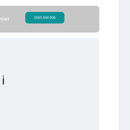
065 696 906
ntakt
i