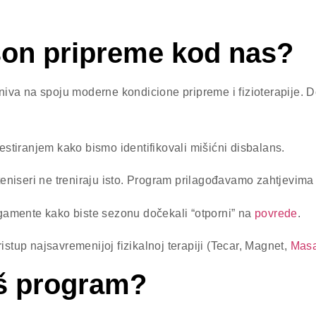
ason pripreme kod nas?
niva na spoju moderne kondicione pripreme i fizioterapije. 
stiranjem kako bismo identifikovali mišićni disbalans.
teniseri ne treniraju isto. Program prilagođavamo zahtjevima
igamente kako biste sezonu dočekali “otporni” na
povrede
.
ristup najsavremenijoj fizikalnoj terapiji (Tecar, Magnet,
Mas
aš program?