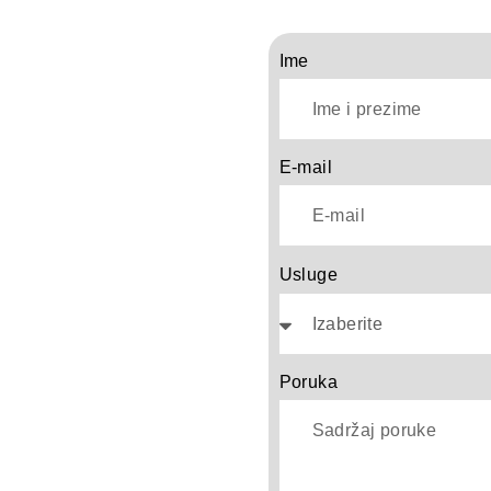
ugu
Ime
E-mail
Usluge
Poruka