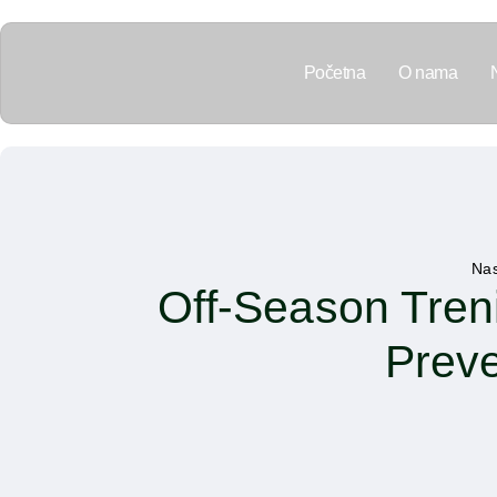
Početna
O nama
Nas
Off-Season Treni
Preve