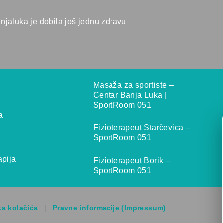
anjaluka je dobila još jednu zdravu
Masaža za sportiste –
Centar Banja Luka |
SportRoom 051
a
Fizioterapeut Starčevica –
SportRoom 051
pija
Fizioterapeut Borik –
SportRoom 051
ka kolačića
|
Pravne informacije (Impressum)