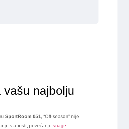
a vašu najbolju
tru
SportRoom 051
, “Off-season” nije
anju slabosti, povećanju
snage
i