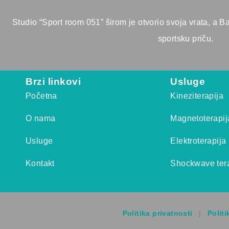
Studio “Sport room 051” širom je otvorio svoja vrata, a B
sportsku priču.
Brzi linkovi
Usluge
Početna
Kineziterapija
O nama
Magnetoterapij
Usluge
Elektroterapija
Kontakt
Shockwave tera
Politika privatnosti
|
Politi