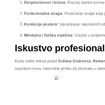
Eksplozivnost i brzina:
Razvoj startne brzine 
Funkcionalna snaga:
Povećanje snage koja je
Korekcija posture:
Ispravljanje nepravilnih 
Mentalna i fizička svježina:
Ulazite u priprem
Iskustvo profesiona
Kada vidite imena poput
Srđana Grahovca,
Nemanj
najvišem nivou. Iskoristite priliku da trenirate u ist