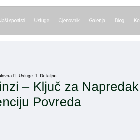
Naši sportisti
Usluge
Cjenovnik
Galerija
Blog
Ko
lovna
Usluge
Detaljno
nzi – Ključ za Napredak 
nciju Povreda