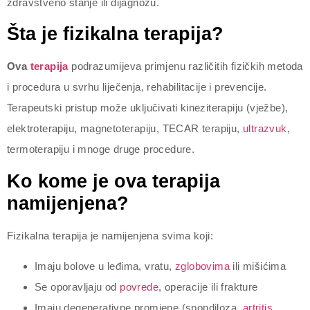
zdravstveno stanje ili dijagnozu.
Šta je fizikalna terapija?
Ova
terapija
podrazumijeva primjenu različitih fizičkih metoda
i procedura u svrhu liječenja, rehabilitacije i prevencije.
Terapeutski pristup može uključivati kineziterapiju (vježbe),
elektroterapiju, magnetoterapiju, TECAR terapiju,
ultrazvuk
,
termoterapiju i mnoge druge procedure.
Ko kome je ova terapija
namijenjena?
Fizikalna terapija je namijenjena svima koji:
Imaju bolove u leđima, vratu,
zglobovima
ili mišićima
Se oporavljaju od
povrede
, operacije ili frakture
Imaju degenerativne promjene (spondiloza,
artritis
,