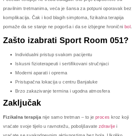
pravilnim tretmanima, veća je šansa za potpuni oporavak bez
komplikacija. Čak i kod blagih simptoma, fizikalna terapija
pomaže da se stanje ne pogorša i da se izbjegne hronični
bol
.
Zašto izabrati Sport Room 051?
Individualni pristup svakom pacijentu
Iskusni fizioterapeuti i sertifikovani stručnjaci
Moderni aparati i oprema
Pristupačna lokacija u centru Banjaluke
Brzo zakazivanje termina i ugodna atmosfera
Zaključak
Fizikalna terapija
nije samo tretman – to je
proces
kroz koji
vraćate svoje tijelo u ravnotežu, poboljšavate
zdravlje
i
vraćate se svakodnevnim aktivnostima bez bola. Ukoliko