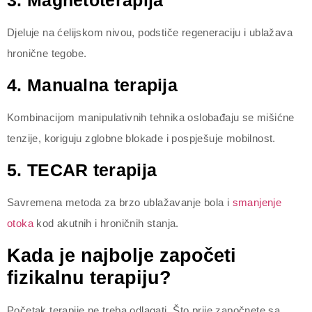
Djeluje na ćelijskom nivou, podstiče regeneraciju i ublažava
hronične tegobe.
4. Manualna terapija
Kombinacijom manipulativnih tehnika oslobađaju se mišićne
tenzije, koriguju zglobne blokade i pospješuje mobilnost.
5. TECAR terapija
Savremena metoda za brzo ublažavanje bola i
smanjenje
otoka
kod akutnih i hroničnih stanja.
Kada je najbolje započeti
fizikalnu terapiju?
Početak terapije ne treba odlagati. Što prije započnete sa