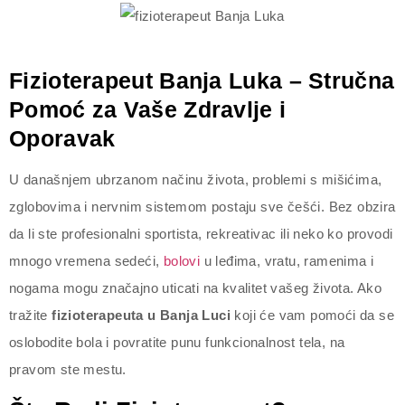
Fizioterapeut Banja Luka – Stručna
Pomoć za Vaše Zdravlje i
Oporavak
U današnjem ubrzanom načinu života, problemi s mišićima,
zglobovima i nervnim sistemom postaju sve češći. Bez obzira
da li ste profesionalni sportista, rekreativac ili neko ko provodi
mnogo vremena sedeći,
bolovi
u leđima, vratu, ramenima i
nogama mogu značajno uticati na kvalitet vašeg života. Ako
tražite
fizioterapeuta u Banja Luci
koji će vam pomoći da se
oslobodite bola i povratite punu funkcionalnost tela, na
pravom ste mestu.