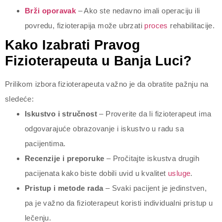
Brži oporavak
– Ako ste nedavno imali operaciju ili
povredu, fizioterapija može ubrzati
proces
rehabilitacije.
Kako Izabrati Pravog
Fizioterapeuta u Banja Luci?
Prilikom izbora fizioterapeuta važno je da obratite pažnju na
sledeće:
Iskustvo i stručnost
– Proverite da li fizioterapeut ima
odgovarajuće obrazovanje i iskustvo u radu sa
pacijentima.
Recenzije i preporuke
– Pročitajte iskustva drugih
pacijenata kako biste dobili uvid u kvalitet
usluge
.
Pristup i metode rada
– Svaki pacijent je jedinstven,
pa je važno da fizioterapeut koristi individualni pristup u
lečenju.