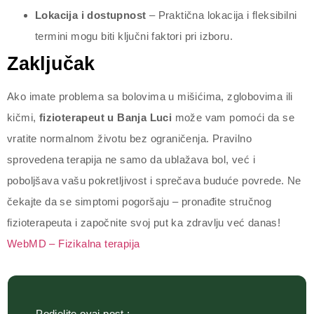
Lokacija i dostupnost
– Praktična lokacija i fleksibilni
termini mogu biti ključni faktori pri izboru.
Zaključak
Ako imate problema sa bolovima u mišićima, zglobovima ili
kičmi,
fizioterapeut u Banja Luci
može vam pomoći da se
vratite normalnom životu bez ograničenja. Pravilno
sprovedena terapija ne samo da ublažava bol, već i
poboljšava vašu pokretljivost i sprečava buduće povrede. Ne
čekajte da se simptomi pogoršaju – pronađite stručnog
fizioterapeuta i započnite svoj put ka zdravlju već danas!
WebMD – Fizikalna terapija
Podjelite ovaj post :