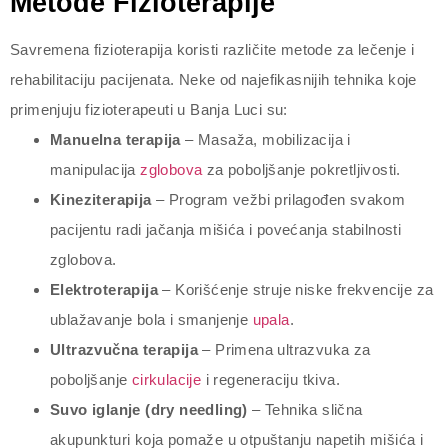
Metode Fizioterapije
Savremena fizioterapija koristi različite metode za lečenje i
rehabilitaciju pacijenata. Neke od najefikasnijih tehnika koje
primenjuju fizioterapeuti u Banja Luci su:
Manuelna terapija
– Masaža, mobilizacija i
manipulacija
zglobova
za poboljšanje pokretljivosti.
Kineziterapija
– Program vežbi prilagođen svakom
pacijentu radi jačanja mišića i povećanja stabilnosti
zglobova.
Elektroterapija
– Korišćenje struje niske frekvencije za
ublažavanje bola i smanjenje
upala
.
Ultrazvučna terapija
– Primena ultrazvuka za
poboljšanje
cirkulacije
i regeneraciju tkiva.
Suvo iglanje (dry needling)
– Tehnika slična
akupunkturi koja pomaže u otpuštanju napetih mišića i