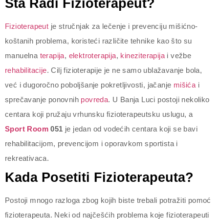
Šta Radi Fizioterapeut?
Fizioterapeut
je stručnjak za lečenje i prevenciju mišićno-
koštanih problema, koristeći različite tehnike kao što su
manuelna
terapija
,
elektroterapija
,
kineziterapija
i vežbe
rehabilitacije
. Cilj fizioterapije je ne samo ublažavanje bola,
već i dugoročno poboljšanje pokretljivosti, jačanje
mišića
i
sprečavanje ponovnih
povreda
. U Banja Luci postoji nekoliko
centara koji pružaju vrhunsku fizioterapeutsku uslugu, a
Sport Room
051
je jedan od vodećih centara koji se bavi
rehabilitacijom, prevencijom i oporavkom sportista i
rekreativaca.
Kada Posetiti Fizioterapeuta?
Postoji mnogo razloga zbog kojih biste trebali potražiti pomoć
fizioterapeuta. Neki od najčešćih problema koje fizioterapeuti