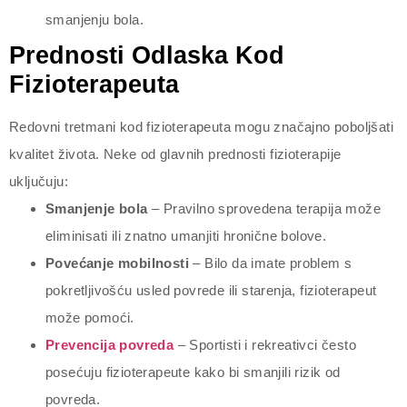
smanjenju bola.
Prednosti Odlaska Kod
Fizioterapeuta
Redovni tretmani kod fizioterapeuta mogu značajno poboljšati
kvalitet života. Neke od glavnih prednosti fizioterapije
uključuju:
Smanjenje bola
– Pravilno sprovedena terapija može
eliminisati ili znatno umanjiti hronične bolove.
Povećanje mobilnosti
– Bilo da imate problem s
pokretljivošću usled povrede ili starenja, fizioterapeut
može pomoći.
Prevencija povreda
– Sportisti i rekreativci često
posećuju fizioterapeute kako bi smanjili rizik od
povreda.