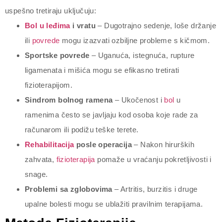
uspešno tretiraju uključuju:
Bol u leđima
i vratu
– Dugotrajno sedenje, loše držanje
ili
povrede
mogu izazvati ozbiljne probleme s kičmom.
Sportske povrede
– Uganuća, istegnuća, rupture
ligamenata i mišića mogu se efikasno tretirati
fizioterapijom.
Sindrom bolnog ramena
– Ukočenost i
bol
u
ramenima često se javljaju kod osoba koje rade za
računarom ili podižu teške terete.
Rehabilitacija
posle operacija
– Nakon hirurških
zahvata,
fizioterapija
pomaže u vraćanju pokretljivosti i
snage.
Problemi sa zglobovima
– Artritis, burzitis i druge
upalne bolesti mogu se ublažiti pravilnim terapijama.