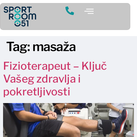
Tag:
masaža
Fizioterapeut – Ključ
Vašeg zdravlja i
pokretljivosti