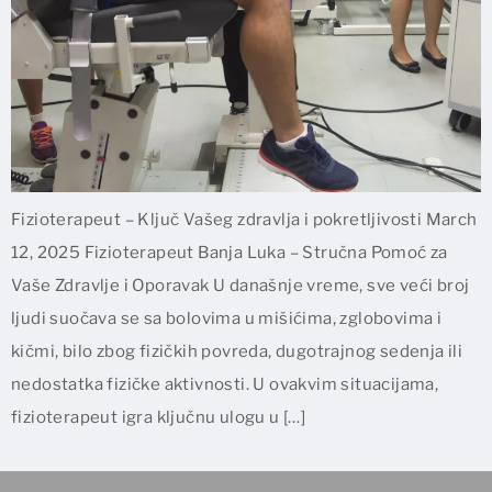
Fizioterapeut – Ključ Vašeg zdravlja i pokretljivosti March
12, 2025 Fizioterapeut Banja Luka – Stručna Pomoć za
Vaše Zdravlje i Oporavak U današnje vreme, sve veći broj
ljudi suočava se sa bolovima u mišićima, zglobovima i
kičmi, bilo zbog fizičkih povreda, dugotrajnog sedenja ili
nedostatka fizičke aktivnosti. U ovakvim situacijama,
fizioterapeut igra ključnu ulogu u […]