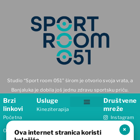
Studio “Sport room 051” širom je otvorio svoja vrata, a
Banjaluka je dobila još jednu zdravu sportsku priču.
Brzi
Usluge
Društvene
linkovi
mreže
Kineziterapija
Masaža za sportiste – Centar Banja Luka | SportRoom 051
Fizioterapeut Starčevica – SportRoom 051
Fizioterapeut Borik – SportRoom 051
Početna
Instagram
Magnetoterapija
×
O nama
Ova internet stranica koristi
Elektroterapija