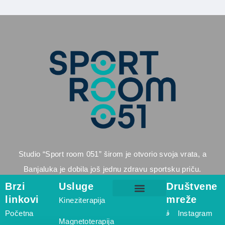
Studio “Sport room 051” širom je otvorio svoja vrata, a
Banjaluka je dobila još jednu zdravu sportsku priču.
Brzi
Usluge
Društvene
linkovi
mreže
Kineziterapija
Masaža za sportiste – Centar Banja Luka | SportRoom 051
Fizioterapeut Starčevica – SportRoom 051
Fizioterapeut Borik – SportRoom 051
Početna
Instagram
Magnetoterapija